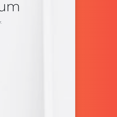
sum
.